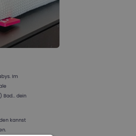
abys. Im
ale
) Bad… dein
Laden kannst
en.