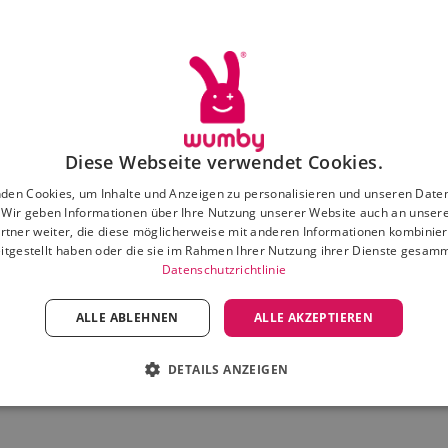
füllen alle Wickelauflagen im Grunde denselben Zweck: 
 liegen, und das war’s dann auch schon. Es gibt keine Wi
kt, die eine
zusätzliche Funktion
bieten
, außer einem Pl
 Kind hinlegen kannst.
 Gedanken heraus ist Wumby entstanden. Wumby bringt 
Diese Webseite verwendet Cookies.
 Wickelauflage auf den Markt, damit dein Baby beim Wick
den Cookies, um Inhalte und Anzeigen zu personalisieren und unseren Date
. Wir geben Informationen über Ihre Nutzung unserer Website auch an unser
aden schön warm liegt.
rtner weiter, die diese möglicherweise mit anderen Informationen kombiniere
itgestellt haben oder die sie im Rahmen Ihrer Nutzung ihrer Dienste gesam
are Wickelauflage von Wumby spielt dabei eine große Rol
Datenschutzrichtlinie
trocknen und Anziehen wird zu einem entspannten Erlebn
ALLE ABLEHNEN
ALLE AKZEPTIEREN
am genießen kann, statt dass es zu einer Eilangelegenhe
DETAILS ANZEIGEN
bare Wickelauflage
von Wumby kann jetzt online bestellt