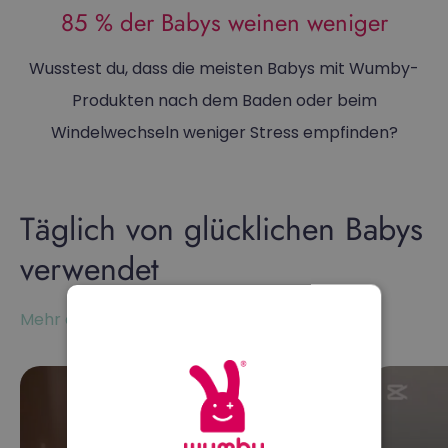
85 % der Babys weinen weniger
Wusstest du, dass die meisten Babys mit Wumby-
Produkten nach dem Baden oder beim
Windelwechseln weniger Stress empfinden?
Täglich von glücklichen Babys
verwendet
Mehr als 10.000 zufriedene Kunden