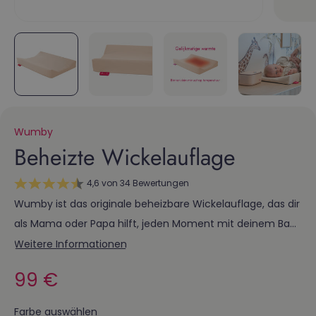
Wumby
Beheizte Wickelauflage
4,6 von 34 Bewertungen
Wumby ist das originale beheizbare Wickelauflage, das dir
als Mama oder Papa hilft, jeden Moment mit deinem Baby
zu etwas Besonderem zu machen. Nach dem Bad oder
Weitere Informationen
beim Wickeln legst du dein Kleines auf ein weiches Kissen,
Normalpreis
99 €
das es mit Wärme und Geborgenheit umhüllt.
Farbe auswählen