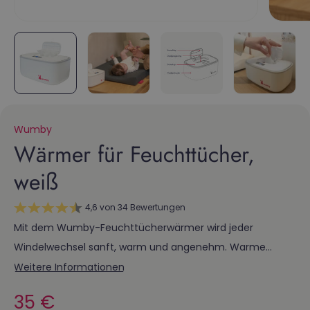
Wumby
Wärmer für Feuchttücher,
weiß
4,6 von 34 Bewertungen
Mit dem Wumby-Feuchttücherwärmer wird jeder
Windelwechsel sanft, warm und angenehm. Warme
Feuchttücher sorgen beim Wickeln deines
Weitere Informationen
(Neugeborenen) Babys für weniger Schreckpinkeln,
Normalpreis
35 €
weniger Weinen und Ruhe für dich und dein Baby.