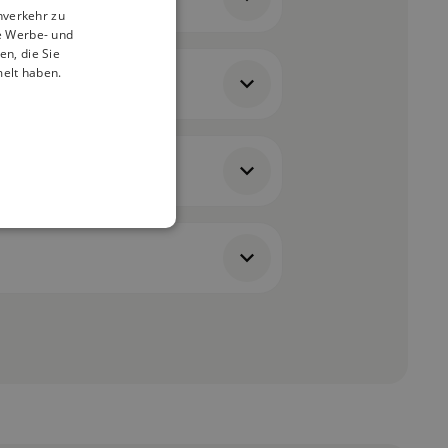
nverkehr zu
e Werbe- und
n, die Sie
melt haben.