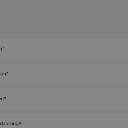
n?
gen?
en?
rklärung?