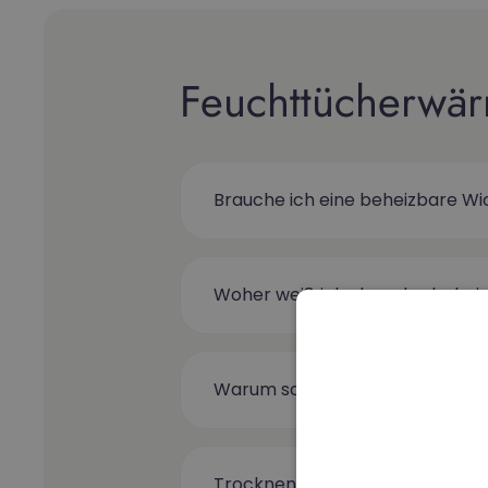
Feuchttücherwä
Brauche ich eine beheizbare Wi
Woher weiß ich, dass das behei
Warum sollte ich einen Feuch
Trocknen die Tücher nicht in 