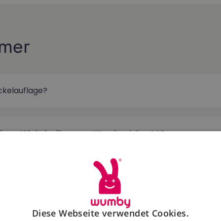
rmer
ckelauflage?
zbare Wickelauflage von Wumby sicher ist?
ttücherwärmer brauchen?
Diese Webseite verwendet Cookies.
einem Feuchttücherwärmer aus?