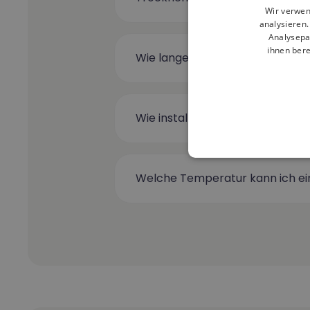
Wir verwen
analysieren
Analysepa
ihnen bere
Wie lange dauert es, bis die Tü
Wie installiere ich den Feucht
Welche Temperatur kann ich ei