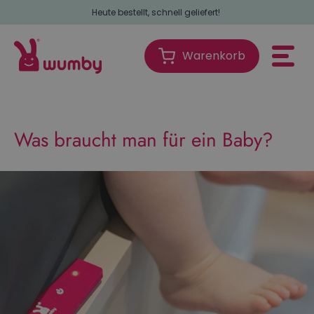
Immer versandkostenfrei in den Niederlanden
Warenkorb
Warenkorb
Was braucht man für ein Baby?