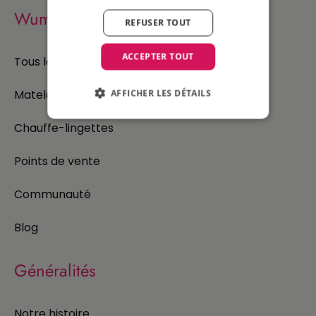
Wumby
REFUSER TOUT
ACCEPTER TOUT
Tous les produits
AFFICHER LES DÉTAILS
Matelas à langer chauffant
Chauffe-lingettes
Points de vente
Communauté
Blog
Généralités
Notre histoire